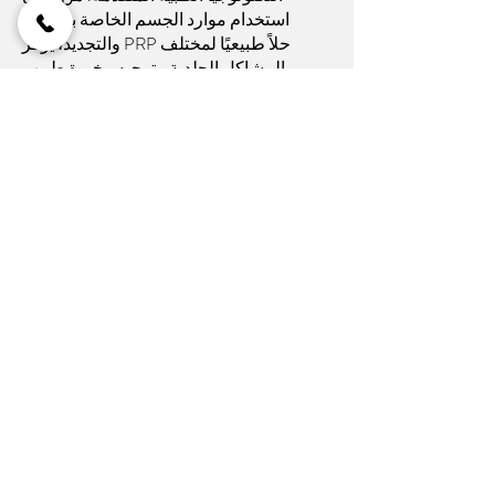
استخدام موارد الجسم الخاصة بالشفاء
والتجديد، يوفر PRP حلاً طبيعيًا لمختلف
المشاكل الجلدية. بتوجيه وخبرة طبيب
الجلدية، يمكن أن تؤدي علاجات PRP إلى
نتائج ملحوظة ودائمة المفعول.
هاتف
(310) 975-9785
بريد إلكتروني
info@DivinaDermatology.com
تابع