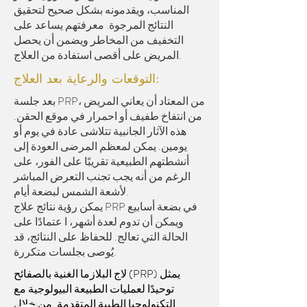
المناسب، ويقدمونه بشكل صحيح لتحقيق
النتائج المرجوة. معرفتهم يساعد على
التخفيف من المخاطر ويضمن أن يحصل
المريض على أقصى استفادة من العلاج.
التوقعات والرعاية بعد العلاج:
بعد جلسة PRP، من المعتاد أن يعاني المريض
من انتفاخ طفيف أو احمرار في موقع الحقن.
هذه الآثار الجانبية تتلاشى عادة في يوم أو
يومين. يمكن لمعظم المرضى العودة إلى
أنشطتهم الطبيعية تقريبًا على الفور، على
الرغم من أنه يجب تجنب التعرض المباشر
لأشعة الشمس لبضعة أيام.
يمكن رؤية نتائج علاج PRP في بضعة أسابيع
ويمكن أن تدوم لعدة أشهر، ا عتمادًا على
الحالة التي تعالج. للحفاظ على النتائج، قد
يُوصى بجلسات متكررة.
لاج البلازما الغنية بالصفائح (PRP) يمثل
توحيدًا لعمليات الطبيعة البيولوجية مع
التكنولوجيا الطبية المتقدمة. من خلال